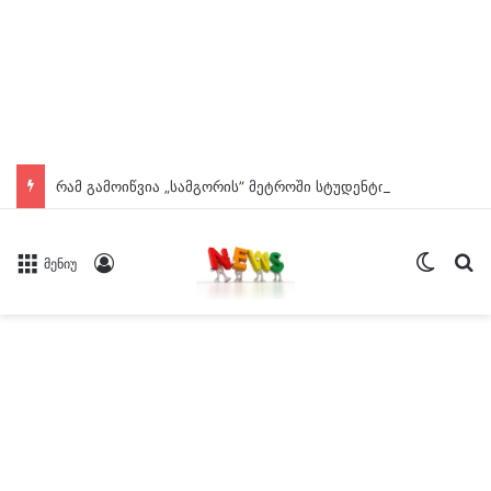
რამ გამოიწვია „სამგორის” მეტროში სტუდენტის გარდაცვალება? – ცნობილია ექსპერტიზის დასკვნა
Switch
ძე
Log In
მენიუ