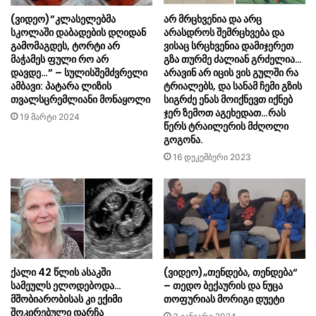
(ვიდეო)”კლასელებმა
არ მრცხვენია და არც
სკოლაში დაბადების დღიდან
არასდროს შემრცხვება და
გამომაგდეს, ტორტი არ
ვისაც სრცხვენია დამიჯერეთ
მაჭამეს ფული რო არ
გზა თურმე ძალიან გრძელია…
დავდე…” – სულისშემძვრელი
არავინ არ იცის ვის გულში რა
ამბავი: პატარა ლიზის
ტრიალებს, და სანამ ჩემი გზის
თვალსცრემლიანი მონაყოლი
სიგრძე ენას მოიქნევთ იქნებ
ჯერ ზემოთ აგეხედათ…რას
19 მარტი 2024
წერს ტრაილერის მძღოლი
გოგონა.
16 დეკემბერი 2023
ქალი 42 წლის ასაკში
(ვიდეო)„თენდება, თენდება“
სამეულს ელოდებოდა…
– თედო ბექაურის და ნუცა
მშობიარობისას კი ექიმი
თოფურიას მორიგი დუეტი
შოკირებული დარჩა