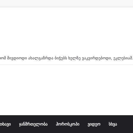
“გზაზე რომ მივდიოდი ახალგაზრდა ბიჭებს ხელზე
თხავი
ჯანმრთელობა
ჰოროსკოპი
ვიდეო
სხვა