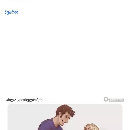
წყა­რო