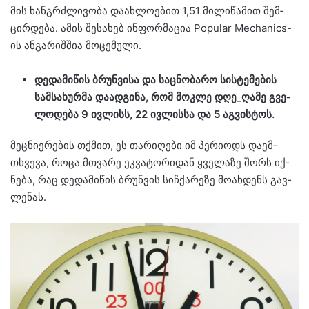
მის ხან­გრძლი­ვო­ბა და­ახ­ლო­ე­ბით 1,51 მი­ლი­წა­მით შემ­
ცირ­დე­ბა. ამის შე­სა­ხებ ინ­ფორ­მა­ცია Popular Mechanics-
ის ან­გა­რიშ­შია მო­ცე­მუ­ლი.
დე­და­მი­წის ბრუნ­ვი­სა და საც­ნო­ბა­რო სის­ტე­მე­ბის
სამ­სა­ხურ­მა და­ად­გი­ნა, რომ მოკ­ლე დღე_ღამე გვე­
ლო­დე­ბა 9 ივ­ლისს, 22 ივ­ლის­სა და 5 აგ­ვის­ტოს.
მეც­ნი­ე­რე­ბის თქმით, ეს თა­რი­ღე­ბი იმ პე­რი­ოდს და­ემ­
თხვე­ვა, როცა მთვა­რე ეკ­ვა­ტო­რი­დან ყვე­ლა­ზე შორს იქ­
ნე­ბა, რაც დე­და­მი­წის ბრუნ­ვის სიჩ­ქა­რე­ზე მო­ახ­დენს გავ­
ლე­ნას.