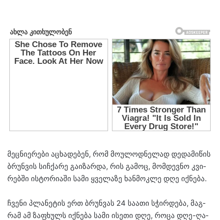
მეცნი­ე­რე­ბი აცხა­დე­ბენ, რომ მო­უ­ლოდ­ნე­ლად დე­და­მი­წის
ბრუნ­ვის სიჩ­ქა­რე გა­ი­ზარ­და, რის გა­მოც, მომ­დევ­ნო კვი­
რებ­ში ის­ტო­რი­ა­ში სამი ყვე­ლა­ზე ხან­მოკ­ლე დღე იქ­ნე­ბა.
ჩვე­ნი პლა­ნე­ტის ერთ ბრუნ­ვას 24 სა­ა­თი სჭირ­დე­ბა, მაგ­
რამ ამ ზა­ფხულს იქ­ნე­ბა სამი ისე­თი დღე, როცა დღე-ღა­