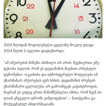
2020 წლი­დან მო­ყო­ლე­ბუ­ლი ყვე­ლა­ზე მოკ­ლე დღედ
2024 წლის 5 ივ­ლი­სი და­ფიქ­სირ­და:
“ამ აჩ­ქა­რე­ბის მი­ზე­ზი ახ­სნი­ლი არ არის. მეც­ნი­ერ­თა უმე­
ტე­სო­ბა თვლის, რომ ეს დე­და­მი­წის შიგ­ნით არ­სე­ბუ­ლი
ფე­ნო­მე­ნია. ოკე­ა­ნი­სა და ატ­მოს­ფე­რუ­ლი მო­დე­ლე­ბი ამ
უზარ­მა­ზარ აჩ­ქა­რე­ბას ვერ ხსნის. დე­და­მი­წის ბრუნ­ვის
უზარ­მა­ზა­რი ცვლი­ლე­ბა არ გა­მო­იწ­ვევს კა­ტას­ტრო­ფას,
მაგ­რამ ეს კი­დევ ერთი მა­ნიშ­ნე­ბე­ლია იმი­სა, რომ ჩვენ ძა­
ლი­ან უჩ­ვე­უ­ლო დრო­ში ვიმ­ყო­ფე­ბით”, – ნათ­ქვა­მია გა­
მოქ­ვეყ­ნე­ბულ ინ­ფორ­მა­ცი­ა­ში.