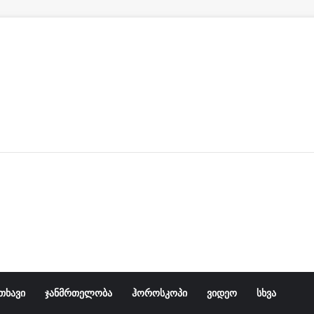
რას ეუბ
თხავი
ჯანმრთელობა
ჰოროსკოპი
ვიდეო
სხვა