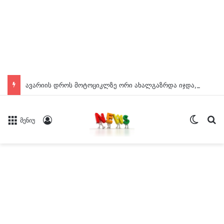
ავარიის დროს მოტოციკლზე ორი ახალგაზრდა იჯდა, მათგან ერთი მძიმე მდგომარეობაშია – სად მოხდა შეჯახება?
Switch
ძე
Log In
მენიუ