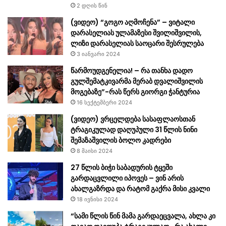
მანქანა 15 წლის ბიჭს დაეჯახა,
ქორწილს გული მომიკალი
სად მოხდა შემთხვევა.
ძმაო..” – ნახეთ ავარიას ორი
ახალგაზდა ემსხვერპლა, ვინ
20 ოქტომბერი 2025
არიან და რას წერენ მათზე?
3 სექტემბერი 2024
კარგი სიახლეა
ხვალიდან ამინდი მკვეთრად
პენსიონრებისთვისრომელიც
გაუარესდება – ნახეთ
ახლახანს გავრცელდა.
პროგნოზი ქალაქების
მიხედვით
20 დეკემბერი 2025
12 აპრილი 2024
გამოგვიწერეთ და გაიგეთ საინტერესო სიახლეები