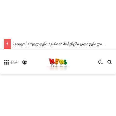
(ვიდეო) ვრცელდება ავარიის მომენტში გადაღებული კადრები ბათუმიდან
Switch
ძე
Log In
მენიუ