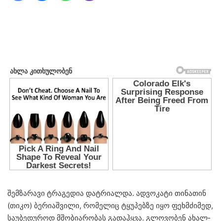
შემ­ზა­რა­ვი ტრა­გე­დია დატ­რი­ალ­და. ად­ვო­კა­ტი თი­ნა­თინ
(თიკო) ბე­რი­აშ­ვი­ლი, რო­მე­ლიც ტყუ­პებ­ზე იყო ფეხ­მძი­მედ,
სა­უ­ბე­დუ­როდ მშო­ბი­ა­რო­ბას გა­დაჰ­ყვა. გლო­ვო­ბენ ახალ­