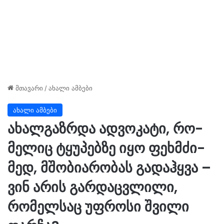
მთავარი
/
ახალი ამბები
ახალი ამბები
ახალგაზრდა ად­ვო­კა­ტი, რო­
მე­ლიც ტყუ­პებ­ზე იყო ფეხ­მძი­
მედ, მშო­ბი­ა­რო­ბას გა­დაჰ­ყვა –
ვინ არის გარდაცვლილი,
რომელსაც უფროსი შვილი