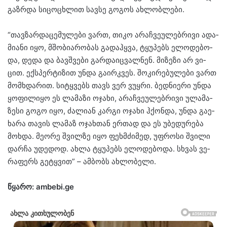
გაზ­რდა სი­ცო­ცხლით სავ­სე გო­გოს ახ­ლობ­ლე­ბი.
“თავ­ზარ­და­ცე­მუ­ლე­ბი ვართ, თიკო არაჩ­ვე­უ­ლებ­რი­ვი ადა­
მი­ა­ნი იყო, მშო­ბი­ა­რო­ბას გა­დაჰ­ყვა, ტყუ­პებს ელო­დე­ბო­
და, დედა და ბავ­შვე­ბი გარ­და­იც­ვალ­ნენ. მი­ზე­ზი არ ვი­
ცით. ექ­სპერ­ტი­ზით უნდა გა­ირ­კვეს. შო­კი­რე­ბუ­ლე­ბი ვართ
მომ­ხდა­რით. სი­ტყვებს თავს ვერ ვუყ­რი. ბედ­ნი­ე­რი უნდა
ყო­ფი­ლი­ყო ეს ლა­მა­ზი ოჯა­ხი, არაჩ­ვე­უ­ლებ­რი­ვი ულა­მა­
ზე­სი გოგო იყო, ძა­ლი­ან კარ­გი ოჯა­ხი ჰქონ­და, უნდა გა­ე­
ხა­რა თა­ვის ლა­მაზ ოჯახ­თან ერ­თად და ეს უბე­დუ­რე­ბა
მოხ­და. მე­ო­რე შვილ­ზე იყო ფეხ­მძი­მედ, უფ­რო­სი შვი­ლი
დარ­ჩა უდე­დოდ. ახლა ტყუ­პებს ელო­დე­ბო­და. სხვას ვე­
რა­ფერს გე­ტყვით” – ამ­ბობს ახ­ლო­ბე­ლი.
წყარო: ambebi.ge