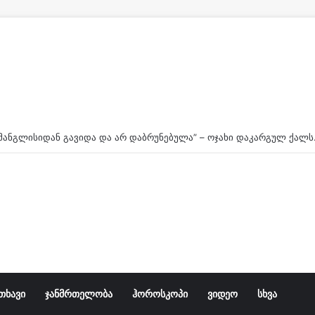
“გუშინ მანგლი
თხავი
ჯანმრთელობა
ჰოროსკოპი
ვიდეო
სხვა