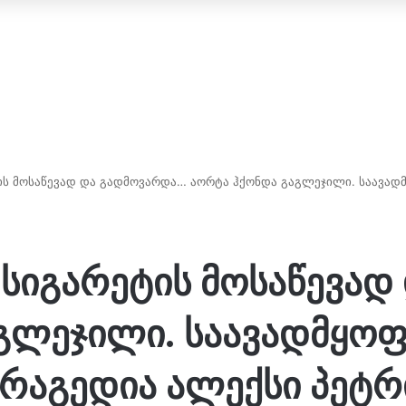
 მოსაწევად და გადმოვარდა… აორ­ტა ჰქონ­და გაგ­ლე­ჯი­ლი. სა­ა­ვად­მყო
ა სიგარეტის მოსაწევა
ლე­ჯი­ლი. სა­ა­ვად­მყო­ფო
– ტრაგედია ალექსი პეტ