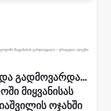
­ფო­ში მიყ­ვა­ნი­სას გარ­და­იც­ვა­ლა – ტრაგედია ალექსი
დ და გადმოვარდა…
­ში მიყ­ვა­ნი­სას
რიაშვილის ოჯახში