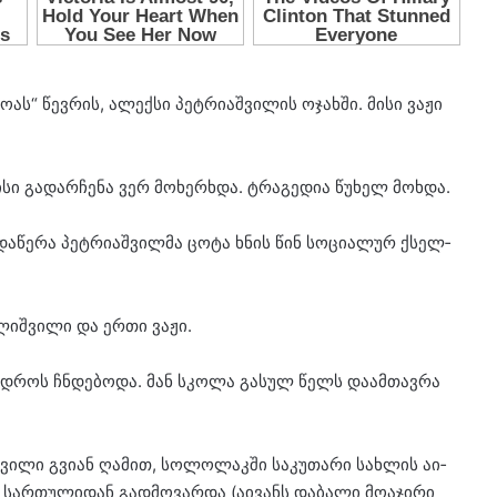
­ას“ წევ­რის, ალექ­სი პეტ­რი­აშ­ვი­ლის ოჯახ­ში. მისი ვაჟი
მისი გა­დარ­ჩე­ნა ვერ მო­ხერ­ხდა. ტრა­გე­დია წუ­ხელ მოხ­და.
 და­წე­რა პეტ­რი­აშ­ვილ­მა ცოტა ხნის წინ სო­ცი­ა­ლურ ქსელ­
­ლიშ­ვი­ლი და ერთი ვაჟი.
 დროს ჩნდე­ბო­და. მან სკო­ლა გა­სულ წელს და­ამ­თავ­რა
ი­ლი გვი­ან ღა­მით, სო­ლო­ლაკ­ში სა­კუ­თა­რი სახ­ლის აი­
მე სარ­თუ­ლი­დან გად­მო­ვარ­და (აი­ვანს და­ბა­ლი მო­ა­ჯი­რი