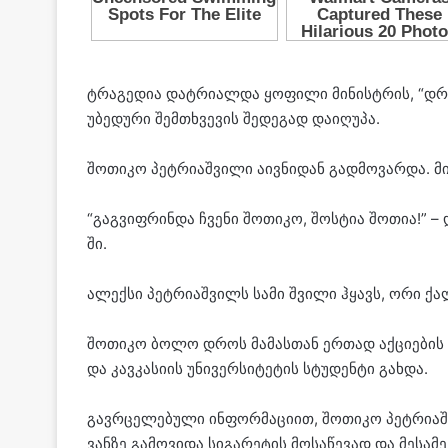
ტრა­გე­დია დატ­რი­ალ­და ყო­ფი­ლი მი­ნის­ტრის, “დრო
უბე­დუ­რი შემ­თხვე­ვის შე­დე­გად და­ი­ღუ­პა.
შო­თი­კო პეტ­რი­აშ­ვი­ლი აივ­ნი­დან გად­მო­ვარ­და. 
“გაგ­ვიფ­რინ­და ჩვე­ნი შო­თი­კო, შოს­ტია შო­თია!” –
ში.
ალექ­სი პეტ­რი­აშ­ვილს სამი შვი­ლი ჰყავს, ორი ქა
შო­თი­კო ბოლო დროს მა­მას­თან ერ­თად აქ­ცი­ე­ბის
და კავ­კა­სი­ის უნი­ვერ­სი­ტე­ტის სტუ­დენ­ტი გახ­და.
გავრცელებული ინ­ფორ­მა­ცი­ით, შო­თი­კო პეტ­რი­აშ­ვ
ვან­ზე გა­მო­ვი­და სი­გა­რე­ტის მო­სა­წე­ვად და მე­სა­