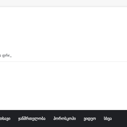
ავარიის დროს მოტოციკლზე ორი ახალგაზრდა იჯდა, 
თხავი
ჯანმრთელობა
ჰოროსკოპი
ვიდეო
სხვა