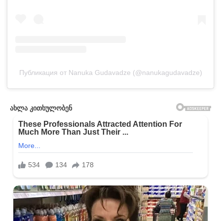
Публикация от Nanuka Gudavadze (@nanukagudavadze)