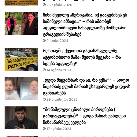
26 ივნისი 2026
მისი მე­უღ­ლე ამე­რი­კა­შია, იქ გა­ა­გე­ბი­ნეს ეს
სა­ში­ნე­ლი ამ­ბა­ვი…” – რას ამბობენ
ადგილობრივები სასაფლაოზე მომხდარი
ტრაგედიის შესახებ
9 მაისი 2024
რუსთავში, ქვეითთა გადასასვლელზე
ავტომობილი მამა-შვილს შეეჯახა – რა
ხდება ადგილზე?
14 ივნისი 2024
„დედა მიყვარხარ და აი, რა ვქნა?“ – სოფო
ნიჟარაძე ელის მარიას უსაყვარლეს ვიდეოს
გვიზიარებს
29 ნოემბერი 2023
“მოწამლული ცნობილი პიროვნება (
გარდაცვალება)” – გოგა მანიას უახლესი
წინასწარმეტყველება
17 ივნისი 2024