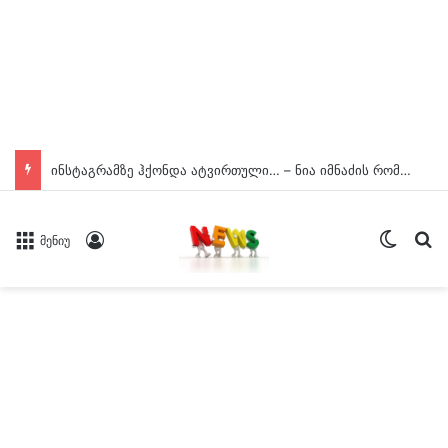
ინსტაგრამზე ჰქონდა ატვირთული… – ნია იმნაძის რომელ ფოტოზე საუბრობს გიგა ავალიანის დედა
Switch
ძე
Log In
მენიუ