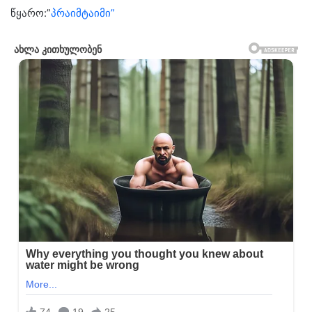
წყარო:”
პრაიმტაიმი”