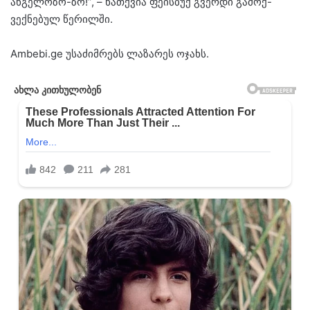
ანგელოზო-ზო!”, – ნათქვია ფეისბუქ გვერდი გამოქ-
ვექნებულ წერილში.
Ambebi.ge უსაძიმრებს ლაზარეს ოჯახს.