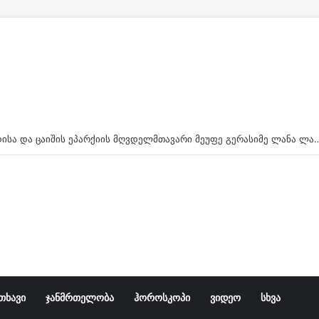
გამთენიისას გამვლელებმა სკვერში გარდაცვლილი ახალგაზრდა იპოვეს – რა
თხავი
ჯანმრთელობა
ჰოროსკოპი
ვიდეო
სხვა