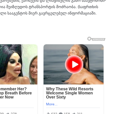
­რე­სე­ბის, ქარ­ბუ­ქის და ლი­პყი­ნუ­ლის გამო სა­ავ­ტო­მო­ბი­
­ლია შე­ი­ზღუ­დოს ტრან­სპორ­ტის მოძ­რა­ო­ბა. (საფრ­თხის
­ლი სა­ა­გენ­ტოს მიერ გავ­რცე­ლე­ბულ ინ­ფორ­მა­ცი­ა­ში.