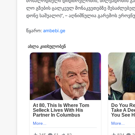
მო­სა­ლოდ­ნე­ლი დიდ­თოვ­ლო­ბის, ხილ­ვა­დო­ბის გა­უ­ა
ლო გზე­ბის ცალ­კე­ულ მო­ნაკ­ვე­თებ­ზე შე­საძ­ლე­ბე
დონე სა­შუ­ა­ლო)“, – აღ­ნიშ­ნუ­ლია გა­რე­მოს ეროვ­ნუ
წყარო:
ambebi.ge