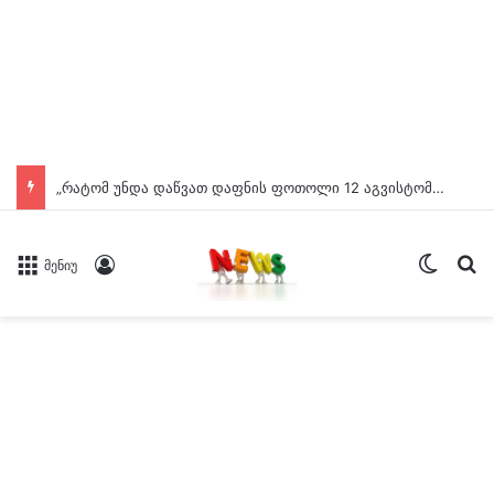
„რატომ უნდა დაწვათ დაფნის ფოთოლი 12 აგვისტომდე? — ეს ყველამ უნდა იცოდეს!“
Switch
ძე
Log In
მენიუ