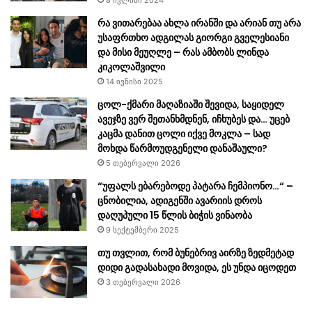
8 ივლისი 2024
რა ვითარებაა ახლა ირანში და არიან თუ არა
უსაფრთხო ადგილას გიორგი გველესიანი
და მისი მეუღლე – რას ამბობს ლინდა
კიკოლაშვილი
14 ივნისი 2025
ცოლ-ქმა­რი მა­ღა­ზი­ა­ში შე­ვი­და, საყიდელ
ავეჯზე ვერ შე­თან­ხმდნენ, იჩხუბეს და… უცებ
კაცმა დანით ცოლი იქვე მოკლა – სად
მოხდა წარმოუდგენელი დანაშაული?
5 თებერვალი 2026
“უფალს ებარებოდე პატარა ჩემპიონო…“ –
ცნობილია, ადიგენში ავარიის დროს
დაღუპული 15 წლის ბიჭის ვინაობა
9 სექტემბერი 2025
თუ თვლით, რომ ბუნებრივ აირზე ზედმეტად
დიდი გადასახადი მოვიდა, ეს უნდა იცოდეთ
3 თებერვალი 2026