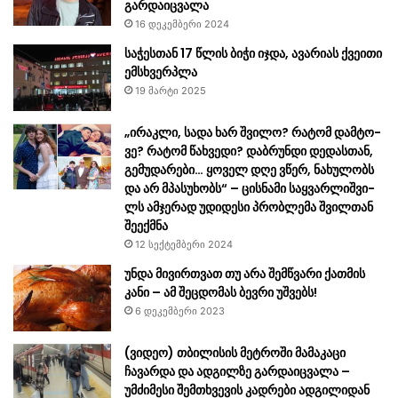
გარდაიცვალა
16 დეკემბერი 2024
საჭესთან 17 წლის ბიჭი იჯდა, ავარიას ქვეითი
ემსხვერპლა
19 მარტი 2025
„ირაკ­ლი, სადა ხარ შვი­ლო? რა­ტომ დამ­ტო­
ვე? რა­ტომ წახ­ვე­დი? დაბ­რუნ­დი დე­დას­თან,
გე­მუ­და­რე­ბი… ყო­ველ დღე ვწერ, ნა­ხუ­ლობს
და არ მპა­სუ­ხობს“ – ცის­ნა­მი საყ­ვარ­ლიშ­ვი­
ლს ამჯერად უდიდესი პრობლემა შვილთან
შეექმნა
12 სექტემბერი 2024
უნდა მივირთვათ თუ არა შემწვარი ქათმის
კანი – ამ შეცდომას ბევრი უშვებს!
6 დეკემბერი 2023
(ვიდეო) თბილისის მეტროში მამაკაცი
ჩავარდა და ადგილზე გარდაიცვალა –
უმძიმესი შემთხვევის კადრები ადგილიდან