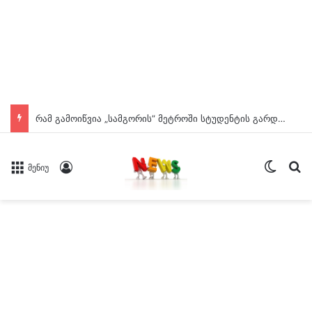
რამ გამოიწვია „სამგორის” მეტროში სტუდენტის გარდაცვალება? – ცნობილია ექსპერტიზის დასკვნა
Switch
ძე
Log In
მენიუ