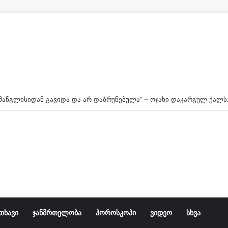
“გუშინ მანგლი
თხავი
ჯანმრთელობა
ჰოროსკოპი
ვიდეო
სხვა