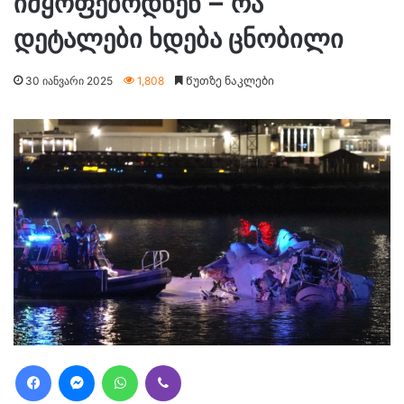
იმყოფებოდნენ – რა
დეტალები ხდება ცნობილი
30 იანვარი 2025
1,808
Წუთზე ნაკლები
Facebook
Messenger
WhatsApp
Viber