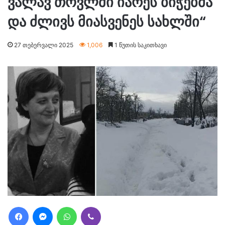
ვა­ლავ თოვლში ია­რეს ბი­ჭებ­მა
და ძლივს მი­ას­ვე­ნეს სახ­ლში“
27 თებერვალი 2025
1,006
1 წუთის საკითხავი
Facebook
Messenger
WhatsApp
Viber