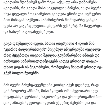
ცხე­და­რი მდი­ნა­რემ გა­მო­რი­ყა. აქვს თუ არა და­ზი­ა­ნე­ბა
ცხე­დარს, რა გახ­და მისი სიკ­ვდი­ლის მი­ზე­ზი, ეს და ბევ­რი
სხვა დე­ტა­ლი მოგ­ვი­ა­ნე­ბით გახ­დე­ბა ცნო­ბი­ლი. ჯერ­ჯე­რო­
ბით ში­ნა­გან საქ­მე­თა სა­მი­ნის­ტროს მომ­ხდარ­ზე გან­ცხა­
დე­ბა არ გა­უვრცე­ლე­ბია. ცხე­დარს ექ­სპერ­ტი­ზა ჩა­უ­ტარ­და
და სახ­ლშია გა­დას­ვე­ნე­ბუ­ლი.
გიგა და­უშ­ვი­ლის დედა, ნა­თია და­უშ­ვი­ლი 4 დღის წინ
“კვი­რის პა­ლიტ­რის­თვის” მი­ცე­მულ ინ­ტერ­ვი­უ­ში დე­ტა­ლუ­
რად ჰყვე­ბო­და თა­ვი­სი შვი­ლის გა­უ­ჩი­ნა­რე­ბის ამ­ბავს და
ითხოვ­და სა­მარ­თალ­დამ­ცა­ვებს კი­დევ ერთხელ და­ე­კი­
თხათ გი­გას ის მე­გობ­რე­ბი, რომ­ლე­ბიც მას­თან ერ­თად იყ­
ვნენ ბოლო წუ­თებ­ში.
მას ბევ­რი პა­სუ­ხგა­უ­ცემ­ლე­ბი კი­თხვა აქვს დღემ­დე, რად­
გან რო­გორც ამ­ბობს, მისი შვი­ლის ორი მე­გო­ბა­რი სულ
სხვა­დას­ხვა ვერ­სი­ა­ზე სა­უბ­რობ­და და ურ­თი­ერ­თგა­მომ­რი­
ცხავ ამ­ბავს ჰყვე­ბო­და. დე­დის ეჭ­ვე­ბიც ბუ­ნებ­რი­ვია და