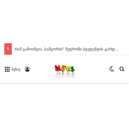
რამ გამოიწვია „სამგორის” მეტროში სტუდენტის გარდაცვალება? – ცნობილია ექსპერტიზის დასკვნა
Switch
ძე
Log In
მენიუ