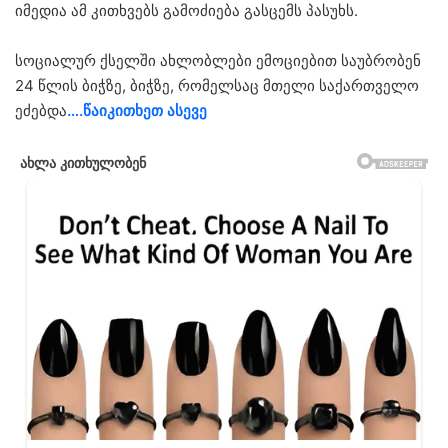
იმე­დია ამ კი­თხვებს გა­მო­ძი­ე­ბა გას­ცემს პა­სუხს.
სო­ცი­ა­ლურ ქსელ­ში ახ­ლობ­ლე­ბი ემო­ცი­ე­ბით სა­უბ­რო­ბენ
24 წლის ბიჭ­ზე, ბიჭ­ზე, რო­მელ­საც მთე­ლი სა­ქარ­თვე­ლო
ეძებ­და
….წა­ი­კი­თხეთ ასე­ვე