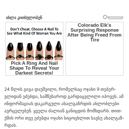
24 წლის გიგა და­უშ­ვი­ლი, რო­მელ­საც ოჯა­ხი 9 თე­ბერ­
ვლი­დან ეძებ­და, სამ­წუ­ხა­როდ გარ­დაც­ვლი­ლი იპო­ვეს. ამ
ინ­ფორ­მა­ცი­ას და­კარ­გუ­ლი ახალ­გაზ­რდის ახ­ლობ­ლე­ბი
ავ­რცე­ლე­ბენ. ყვე­ლა ძა­ლი­ან გა­ნიც­დის მომ­ხდარს. თით­
ქმის ორი თვე ეძებ­და ოჯა­ხი სი­ცო­ცხლით სავ­სე ახალ­გაზ­
რდას.