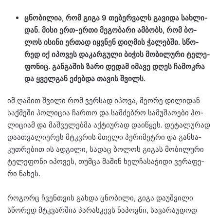
ცნო­ბი­ლია, რომ გიგა 9 თე­ბერ­ვალს გა­ვი­და სახ­ლი­
დან. მისი ერთ-ერთი მე­გო­ბა­რი ამ­ბობს, რომ ბო­
ლოს ისი­ნი ერ­თად იყ­ვნენ დიღ­მის ჭა­ლებ­ში. სწო­
რედ იქ იპო­ვეს და­კარ­გუ­ლი ბი­ჭის მო­ბი­ლუ­რი ტე­ლე­
ფო­ნიც. გან­გა­შის ზარი დე­დამ იმა­ვე დღეს ჩა­მოკ­რა
და ყველ­გან ეძებ­და თა­ვის შვილს.
იმ ღა­მით შვი­ლი რომ ვერ­სად იპო­ვა, მე­ო­რე დი­ლი­დან
საქ­მე­ში პო­ლი­ცია ჩარ­თო და სამ­ძებ­რო სა­მუ­შა­ო­ე­ბი პო­
ლი­ცი­ამ და მაშ­ვე­ლებ­მა აქ­ტი­უ­რად და­ი­წყეს. დე­ტა­ლუ­რად
და­ათ­ვა­ლი­ე­რეს მტკვრის მთე­ლი პე­რი­მეტ­რი და გან­სა­
კუთ­რე­ბით ის ად­გი­ლი, სა­დაც ბო­ლოს გი­გას მო­ბი­ლუ­რი
ტე­ლე­ფო­ნი იპო­ვეს, თუმ­ცა მა­შინ ხელ­ჩა­სა­ჭი­დი ვე­რა­ფე­
რი ნა­ხეს.
რო­გორც ჩვენ­თვის გახ­და ცნო­ბი­ლი, გიგა და­უშ­ვი­ლი
სწო­რედ მტკვარ­შია პა­რას­კევს ნა­პოვ­ნი, სა­ვა­რა­უ­დოდ