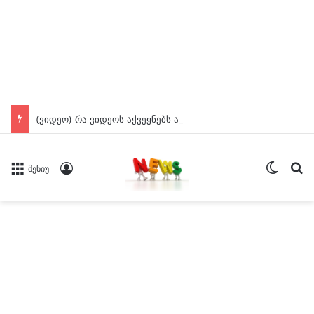
(ვიდეო) რა ვიდეოს აქვეყნებს ადვოკატი 12 წლის დაკარგულ ბიჭზე.
Switch
ძე
Log In
მენიუ