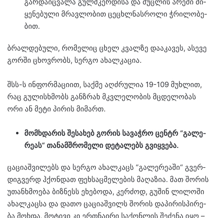
გარ­და­იც­ვა­ლა გულ­მკერ­დი­სა და მუც­ლის არე­ში მი­
ყე­ნე­ბუ­ლი მრავ­ლო­ბით ცე­ცხლნას­რო­ლი ჭრი­ლო­ბე­
ბით.
ბრალ­დე­ბუ­ლი, რო­მე­ლიც ცხელ კვალ­ზე და­ა­კა­ვეს, ასე­ვე
გორ­ში ცხოვ­რობს, სერ­გო ახალ­კა­ცია.
შსს-ს ინ­ფორ­მა­ცი­ით, საქ­მე აღ­ძრუ­ლია 19-109 მუხ­ლით,
რაც გუ­ლის­ხმობს გან­ზრახ მკვლე­ლო­ბის მცდე­ლო­ბას
ორი ან მეტი პი­რის მი­მართ.
მომ­ხდა­რის შე­სა­ხებ გო­რის სა­ვაჭ­რო ცენ­ტრ “გა­ლე­
რე­ას“ თა­ნამ­შრო­მე­ლი დე­ტა­ლებს გვიყ­ვე­ბა.
ცა­ცი­აშ­ვი­ლებს და სერ­გო ახალ­კაცს “გა­ლე­რე­ა­ში“ გვერ­
დიგ­ვერდ ჰქონ­დათ ფეხ­საც­მე­ლე­ბის მა­ღა­ზია. მათ შო­რის
უთან­ხმო­ე­ბა ბიზ­ნესს ეხე­ბო­და, კერ­ძოდ, გუ­შინ ლი­ლო­ში
ახალ­კაც­სა და დათო ცა­ცი­აშ­ვილს შო­რის და­პი­რის­პი­რე­
ბა მოხ­და, მო­ტი­ვი კი ერ­თნა­ი­რი სა­ქონ­ლის შე­ძე­ნა იყო –