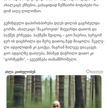
ახალ­კაცს უჩხუ­ბია, გა­სა­ყი­დად ჩემ­ნა­ი­რი ბო­ტა­სე­ბი რა­
ტომ აიღე ლი­ლო­შიო.
გუ­შინ­დე­ლი და­პი­რის­პი­რე­ბა დღეს დი­ლას გაგ­რძელ­და
გორ­ში, ახალ­კა­ცი “მა­კა­რო­ვით“ მი­უ­ვარ­და და­თოს და
საქ­მეს ურ­ჩევ­და. საქ­მე­ში შვი­ლიც – გიო ჩა­ე­რია, სერ­გომ
ჯერ ის და­ცხრი­ლა და მერე და­თოც ზედ მი­ა­ყო­ლა. მკვლე­
ლი ად­გი­ლი­დან კი გა­იქ­ცა, მაგ­რამ მა­ლე­ვე და­ა­კა­ვეს.
გიო ად­გილ­ზე და­ი­ღუ­პა, მძი­მედ დაჭ­რი­ლი დათო კი
“გორ­მედ­ში“, – გვე­უბ­ნე­ბა თა­ნამ­შრო­მე­ლი.