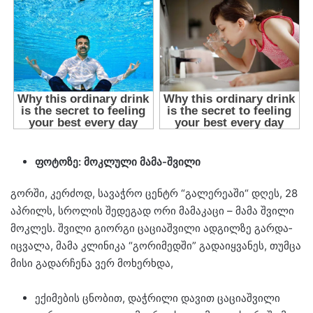
ფო­ტო­ზე: მოკ­ლუ­ლი მამა-შვი­ლი
გორ­ში, კერ­ძოდ, სა­ვაჭ­რო ცენ­ტრ “გა­ლე­რე­ა­ში“ დღეს, 28
აპ­რილს, სრო­ლის შე­დე­გად ორი მა­მა­კა­ცი – მამა შვი­ლი
მოკ­ლეს. შვი­ლი გი­ორ­გი ცა­ცი­აშ­ვი­ლი ად­გილ­ზე გარ­და­
იც­ვა­ლა, მამა კლი­ნი­კა “გო­რი­მედ­ში” გა­და­იყ­ვა­ნეს, თუმ­ცა
მისი გა­დარ­ჩე­ნა ვერ მო­ხერ­ხდა,
ექი­მე­ბის ცნო­ბით, დაჭ­რი­ლი და­ვით ცა­ცი­აშ­ვი­ლი