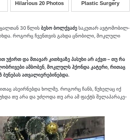
ის­წყალ­თან 30 წლის
ბესო ბოლ­ქვა­ძე
სა­კუ­თარ ავ­ტო­მო­ბილ­
 მოხ­და. რო­გორც ჩვენ­თვის გახ­და ცნო­ბი­ლი, მოკ­ლუ­ლი
ბით უჭირთ და მთა­ვარ კი­თხვა­ზე პა­სუ­ხი არ აქვთ – თუ რა
ობ­რი­ვე­ბი ამ­ბო­ბენ, მოკ­ლულს ჰქონ­და კა­ტე­რი, რი­თაც
ბუ­ნე­ბას ათ­ვა­ლი­ე­რე­ბი­ნებ­და.
­მი­თაც ასე­ირ­ნებ­და ხოლ­მე. რო­გორც ჩანს, წუ­ხე­ლაც იქ
უხ­და თუ არა და უძღო­და თუ არა ამ ფაქტს შე­ლა­პა­რა­კე­