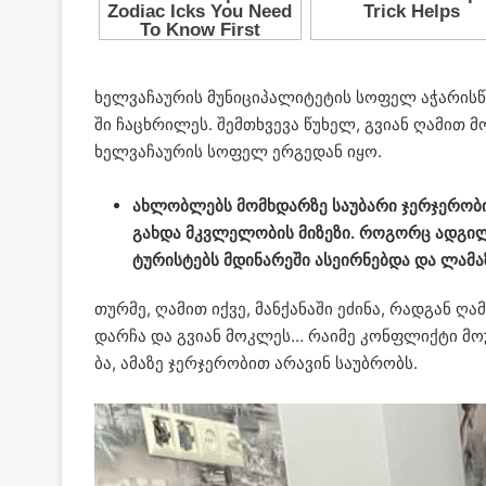
ხელ­ვა­ჩა­უ­რის მუ­ნი­ცი­პა­ლი­ტე­ტის სო­ფელ აჭა­რ
ში ჩა­ცხრი­ლეს. შემ­თხვე­ვა წუ­ხელ, გვი­ან ღა­მით
ხელ­ვა­ჩა­უ­რის სო­ფელ ერ­გე­დან იყო.
ახ­ლობ­ლებს მომ­ხდარ­ზე სა­უ­ბა­რი ჯერ­ჯე­რო­
გახ­და მკვლე­ლო­ბის მი­ზე­ზი. რო­გორც ად­გი­ლ
ტუ­რის­ტებს მდი­ნა­რე­ში ასე­ირ­ნებ­და და ლა­მაზ 
თურ­მე, ღა­მით იქვე, მან­ქა­ნა­ში ეძი­ნა, რად­გან ღა
დარ­ჩა და გვი­ან მოკ­ლეს… რა­ი­მე კონ­ფლიქ­ტი მო­
ბა, ამა­ზე ჯერ­ჯე­რო­ბით არა­ვინ სა­უბ­რობს.