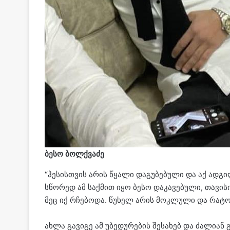
ბესო ბოლ­ქვა­ძე
“ჰე­სის­თვის არის წყა­ლი და­გუ­ბე­ბუ­ლი და აქ ად­გი­
სწო­რედ ამ საქ­მით იყო ბესო და­კა­ვე­ბუ­ლი, თა­ვი­ს
მეც იქ რჩე­ბო­და. წუ­ხელ არის მოკ­ლუ­ლი და რა­ტო
ახლა გა­ვი­გე ამ უბე­დუ­რე­ბის შე­სა­ხებ და ძა­ლი­ან გ