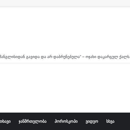
ავარიის დროს მოტოციკლზე ორი ახალგაზრდა იჯდა, 
თხავი
ჯანმრთელობა
ჰოროსკოპი
ვიდეო
სხვა