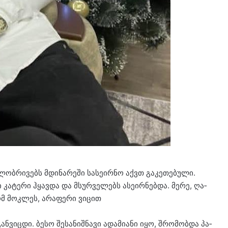
ლობ­რი­ვებს მდი­ნა­რე­ში სა­სე­ირ­ნო აქვთ გა­კე­თე­ბუ­ლი.
ი კა­ტე­რი ჰყავ­და და მსურ­ვე­ლებს ასე­ირ­ნებ­და. მერე, ღა­
მ მოკ­ლეს, არა­ფე­რი ვი­ცით
ან­ვიც­დი. ბესო შე­სა­ნიშ­ნა­ვი ადა­მი­ა­ნი იყო, შრო­მობ­და პა­