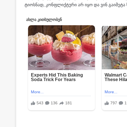
ტი­ოს­ნად, კონ­ფლიქ­ტუ­რი არ იყო და ვინ გა­ი­მე­ტა