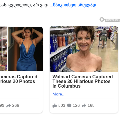
 სა­სიკ­ვდი­ლოდ, არ ვიცი
…წა­ი­კი­თხეთ სრუ­ლად