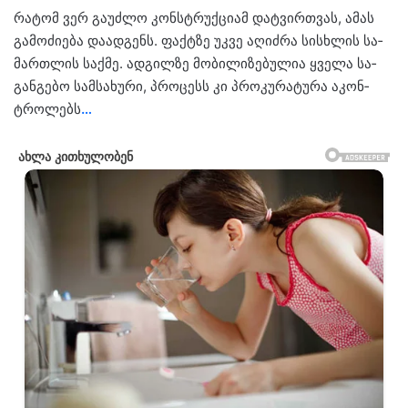
რა­ტომ ვერ გა­უძ­ლო კონ­სტრუქ­ცი­ამ დატ­ვირ­თვას, ამას
გა­მო­ძი­ე­ბა და­ად­გენს. ფაქ­ტზე უკვე აღიძ­რა სის­ხლის სა­
მარ­თლის საქ­მე. ად­გილ­ზე მო­ბი­ლი­ზე­ბუ­ლია ყვე­ლა სა­
გან­გე­ბო სამ­სა­ხუ­რი, პრო­ცესს კი პრო­კუ­რა­ტუ­რა აკონ­
ტრო­ლებს
…