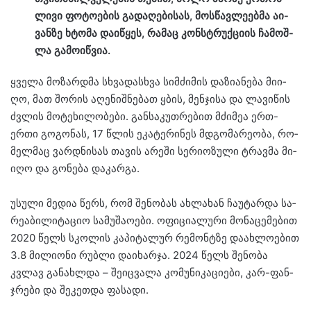
ლი­ვი ფო­ტო­ე­ბის გა­და­ღე­ბი­სას, მოს­წავ­ლე­ებ­მა აი­
ვან­ზე ხტო­მა და­ი­წყეს, რა­მაც კონ­სტრუქ­ცი­ის ჩა­მოშ­
ლა გა­მო­იწ­ვია.
ყვე­ლა მო­ზარ­დმა სხვა­დას­ხვა სიმ­ძი­მის და­ზი­ა­ნე­ბა მი­ი­
ღო, მათ შო­რის აღე­ნიშ­ნე­ბათ ყბის, მენ­ჯი­სა და ლა­ვი­წის
ძვლის მო­ტე­ხი­ლო­ბე­ბი. გან­სა­კუთ­რე­ბით მძი­მეა ერთ-
ერთი გო­გო­ნას, 17 წლის ეკა­ტე­რი­ნეს მდგო­მა­რე­ო­ბა, რო­
მელ­მაც ვარ­დნი­სას თა­ვის არე­ში სე­რი­ო­ზუ­ლი ტრავ­მა მი­
ი­ღო და გო­ნე­ბა და­კარ­გა.
უ­სუ­ლი მე­დია წერს, რომ შე­ნო­ბას ახ­ლა­ხან ჩა­უ­ტარ­და სა­
რე­ა­ბი­ლი­ტა­ციო სა­მუ­შა­ო­ე­ბი. ოფი­ცი­ა­ლუ­რი მო­ნა­ცე­მე­ბით
2020 წელს სკო­ლის კა­პი­ტა­ლურ რე­მონტზე და­ახ­ლო­ე­ბით
3.8 მი­ლი­ო­ნი რუბ­ლი და­ი­ხარ­ჯა. 2024 წელს შე­ნო­ბა
კვლავ გა­ნახ­ლდა – შე­იც­ვა­ლა კო­მუ­ნი­კა­ცი­ე­ბი, კარ-ფან­
ჯრე­ბი და შე­კეთ­და ფა­სა­დი.