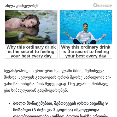
სე­ვას­ტო­პო­ლის ერთ-ერთ სკო­ლა­ში მძი­მე შემ­თხვე­ვა
მოხ­და. სელ­ფის გა­და­ღე­ბის დროს მე­ო­რე სარ­თუ­ლის აი­
ვა­ნი ჩა­მო­ინ­გრა, რის შე­დე­გა­დაც 11-ე კლა­სის მოს­წავ­ლე­
ე­ბი სი­მაღ­ლი­დან გად­მო­ვარ­დნენ.
ბოლო მო­ნა­ცე­მე­ბით, შემ­თხვე­ვის დროს აი­ვან­ზე 9
მო­ზარ­დი (6 ბიჭი და 3 გო­გო­ნა) იმ­ყო­ფე­ბო­და.
თვითმხილ­ვე­ლე­ბის თქმით, ბოლო ზარ­ზე ერ­თობ­