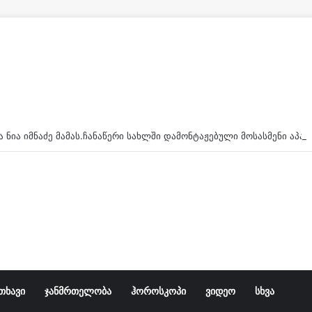
რას ეუბ
თხავი
ჯანმრთელობა
ჰოროსკოპი
ვიდეო
სხვა