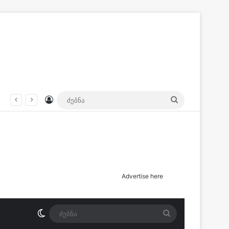
Log In
ძებნა
ნება ნია იმნაძე მამას.ჩანაწერი სახლში დამონტაჟებული მოსასმენი აპარატიდან.
Advertise here
Switch skin
ძებნა