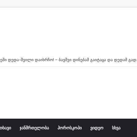
ზუგდიდისა და ცაიშის ეპარქიის მღვდელმთავარი მეუფე გერასიმე ლანა ლატარიას პანაშვიდზე მივიდა 
თხავი
ჯანმრთელობა
ჰოროსკოპი
ვიდეო
სხვა