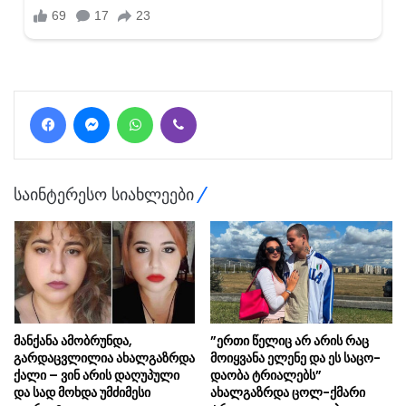
Facebook
Messenger
WhatsApp
Viber
საინტერესო სიახლეები
მანქანა ამობრუნდა,
”ერთი წე­ლიც არ არის რაც
გარდაცვლილია ახალგაზრდა
მო­იყ­ვა­ნა ელე­ნე და ეს სა­ცო­
ქალი – ვინ არის დაღუპული
და­ო­ბა ტრი­ა­ლებს”
და სად მოხდა უმძიმესი
ახალგაზრდა ცოლ-ქმარი