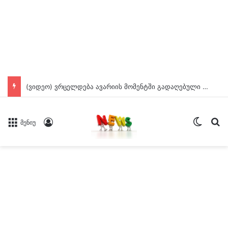
(ვიდეო) ვრცელდება ავარიის მომენტში გადაღებული კადრები ბათუმიდან
Switch
ძე
Log In
მენიუ