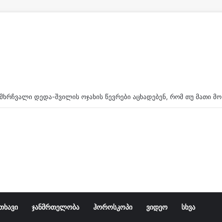
ა მდინარიდან დედის ცხედარი ამოასვენეს
თხავი
ჯანმრთელობა
ჰოროსკოპი
ვიდეო
სხვა