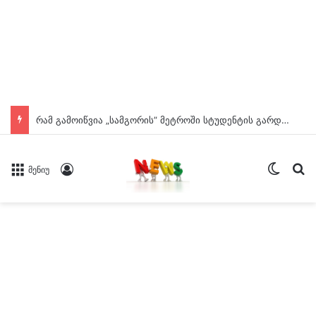
რამ გამოიწვია „სამგორის” მეტროში სტუდენტის გარდაცვალება? – ცნობილია ექსპერტიზის დასკვნა
Switch
ძე
Log In
მენიუ