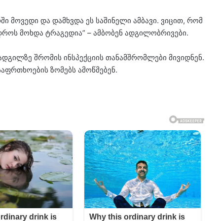
ში მო­ვე­დი და დამ­ხვდა ეს სა­ში­ნე­ლი ამ­ბა­ვი. ვი­ცით, რომ
მ დროს მოხ­და ტრა­გე­დია” – ამ­ბო­ბენ ად­გი­ლობ­რი­ვე­ბი.
 ად­გილ­ზე შრო­მის ინ­სპექ­ცი­ის თა­ნამ­შრომ­ლე­ბი მი­ვიდ­ნენ.
აფრ­თხო­ე­ბის ზო­მებს ამოწ­მე­ბენ.