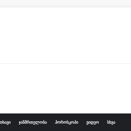
პროკურატურა ნია იმნაძისა და ანასტასია ბერუაშვილის 
თხავი
ჯანმრთელობა
ჰოროსკოპი
ვიდეო
სხვა