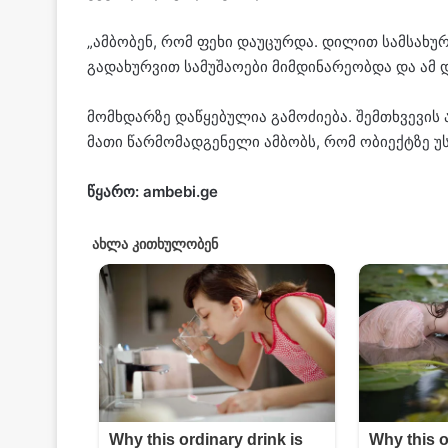
„ამ­ბო­ბენ, რომ ფეხი და­უ­ცურ­და. დი­ლით სამ­სა­ხურ­
გა­და­ხურ­ვით სა­მუ­შა­ო­ე­ბი მიმ­დი­ნა­რე­ობ­და და ა
მომ­ხდარ­ზე და­წყე­ბუ­ლია გა­მო­ძი­ე­ბა. შემ­თხვე­ვის
მათი წარ­მო­მად­გე­ნე­ლი ამ­ბობს, რომ ობი­ექ­ტზე უს
წყარო: ambebi.ge