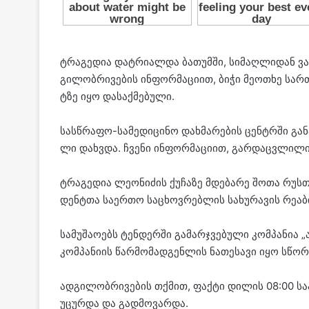
ტრა­გე­დია დატ­რი­ალ­და ბა­თუმ­ში, სი­მაღ­ლი­დან ვ
გი­ლობ­რი­ვე­ბის ინ­ფორ­მა­ცი­ით, ბიჭი მე­ო­თხე სა
ტზე იყო და­საქ­მე­ბუ­ლი.
სას­წრა­ფო-სა­მე­დი­ცი­ნო დახ­მა­რე­ბის ცენ­ტრში გა
ლი დახ­ვდა. ჩვე­ნი ინ­ფორ­მა­ცი­ით, გარ­დაც­ვლი­ლი
ტრა­გე­დია ლე­ო­ნი­ძის ქუ­ჩა­ზე მდე­ბა­რე შოთა რუს­თ
დენ­ტთა სა­ერ­თო სა­ცხოვ­რებ­ლის სა­ხუ­რა­ვის რე­ა­ბი
სა­მუ­შა­ო­ებს ტენ­დერ­ში გა­მარ­ჯვე­ბუ­ლი კომ­პა­ნია 
კომ­პა­ნი­ის წარ­მო­მად­გენ­ლის ნა­თე­სა­ვი იყო სწო
ად­გი­ლობ­რი­ვე­ბის თქმით, ფაქ­ტი დი­ლის 08:00 სა
უ­ცურ­და და გად­მო­ვარ­და.