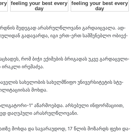
არ­დნის შე­დე­გად არას­რულ­წლო­ვა­ნი გარ­და­იც­ვა­ლა. ად­
რ­თუ­ლი­დან გა­და­ვარ­და, იგი ერთ-ერთ სამ­შე­ნებ­ლო ობი­ექ­
­ნაცხა­დეს, რომ ბიჭი ექი­მე­ბის ბრი­გა­დას უკვე გარ­დაც­ვლი­
 ირაკ­ლი ირე­მა­ძეა.
ა­ვე­ლის სა­ხე­ლო­ბის სა­ხელ­მწი­ფო უნი­ვერ­სი­ტე­ტის სტუ­
­ლი­ტა­ცი­ი­სას მოხ­და.
„ალი­გა­ტო­რი-1″ აწარ­მო­ებ­და. არ­სე­ბუ­ლი ინ­ფორ­მა­ცი­ით,
­რედ და­ღუ­პუ­ლი არას­რულ­წლო­ვა­ნი.
­ათ­ზე მოხ­და და სა­ვა­რა­უ­დოდ, 17 წლის მო­ზარდს ფეხი და­