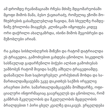
ამ დრომ­დე რე­ა­ნი­მა­ცი­ა­ში რჩე­ბა მძი­მე მდგო­მა­რე­ო­ბა­ში
მყო­ფი მი­შოს მამა, ბესო ქავ­თა­რა­ძე, რო­მე­ლიც ეზო­ში მო­
ჩხუბ­რე­ბის გა­საშ­ვე­ლებ­ლად ჩა­ვი­და, მას სხე­ულ­ზე რამ­დე­
ნი­მე ჭრი­ლო­ბა მი­ა­ყე­ნეს. კლი­ნი­კა­ში იმ­ყო­ფე­ბა კი­დევ
ორი დაჭ­რი­ლი ახალ­გაზ­რდა, ისი­ნი მი­შოს მე­გობ­რე­ბი და
მე­ზობ­ლე­ბი არი­ან.
რა გახ­და სის­ხლისღვრის მი­ზე­ზი და რა­ტომ დატ­რი­ალ­და
ეს ტრა­გე­დია, გა­მო­ძი­ე­ბით გახ­დე­ბა ცნო­ბი­ლი. სიკ­ვდილს
სას­წა­უ­ლად გა­დარ­ჩე­ნი­ლი ბი­ჭე­ბი ალ­ბათ გა­მო­ძი­ე­ბას
უამ­ბო­ბენ რა­ტომ მი­ვი­და საქ­მე ამ­ხე­ლა ტრა­გე­დი­ამ­დე.
და­ნა­შა­უ­ლი მათ სა­ცხოვ­რე­ბელ კორ­პუს­თან მოხ­და და სა­
მარ­თალ­დამ­ცა­ვებ­მა უკვე და­კი­თხეს საქ­მის ირ­გვლივ
არა­ერ­თი პირი. სა­მარ­თალ­დამ­ცა­ვებ­მა მომ­ხდარ­ზე, ოფი­
ცი­ა­ლუ­რი ინ­ფორ­მა­ცი­აც გა­ავ­რცე­ლეს და ცნო­ბი­ლია, რომ
გან­ზრახ მკვლე­ლო­ბის და მკვლე­ლო­ბის მცდე­ლო­ბის
ბრალ­დე­ბით 1 პირი ცხელ კვალ­ზე და­ა­კა­ვეს. ვრცელ­დე­ბა