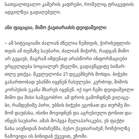
სათ­ვალ­თვა­ლო კა­მე­რის კად­რე­ბი, რო­მე­ლიც ტრა­გე­დი­ის
ად­გილ­ზეა გა­და­ღე­ბუ­ლი.
ანი ფა­ცა­ცია, მიშო ქავ­თა­რა­ძის დე­ი­დაშ­ვი­ლი:
– ამ სი­ტუ­ა­ცი­ა­ში ძა­ლი­ან ძნე­ლია ჩემ­თვის, ჭი­რი­სუფ­ლის­
თვის ამ თე­მა­ზე სა­უ­ბა­რი, ძა­ლი­ან მი­ჭირს, რად­გან მიშო
არ გვყავს, მაგ­რამ იმ­დე­ნად არას­წო­რი ინ­ფორ­მა­ცი­ე­ბი
ვრცელ­დე­ბა სო­ცი­ა­ლურ ქსელ­ში, გა­დავ­წყვი­ტე სი­მარ­
თლე ვთქვა. მკვლე­ლო­ბა 21 დე­კემ­ბერს მოხ­და. ბი­ჭე­ბი
გა­სარ­თო­ბად უბან­ში იყ­ვნენ ჩა­სუ­ლე­ბი. კერ­ძოდ, მი­შოს
კორ­პუ­სის უკა­ნა მხა­რეს იყ­ვნენ. იქ იყო ჩემი დე­ი­დაშ­ვი­ლი
მიშო და მისი სა­მე­გობ­რო. ამ დროს გა­მოჩ­დნენ ვი­ღა­ცე­
ბი, რამ­დე­ნი­მე პირი, უბ­ნის ბი­ჭე­ბი ეგო­ნათ და თურ­მე მი­
შომ და­უ­ძა­ხა, ისი­ნი მო­ვიდ­ნენ და აგ­რე­სი­უ­ლი ტო­ნით და­
ი­წყეს სა­უ­ბა­რი. ამას მოჰ­ყვა შე­ლა­პა­რა­კე­ბა, ეს ფაქ­ტი
ნახა აივ­ნი­დან ბი­ძა­ჩემ­მა, ბესო ქავ­თა­რა­ძემ, ჩოჩ­ქოლ­ზე
ჩა­მო­ვი­და ის ბი­ნი­დან ქვე­ვით, ეზო­ში.