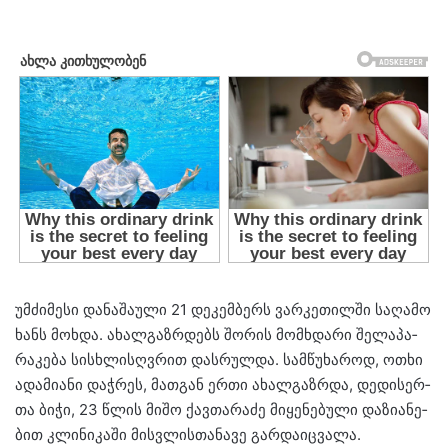
უმ­ძი­მე­სი და­ნა­შა­უ­ლი 21 დე­კემ­ბერს ვარ­კე­თილ­ში სა­ღა­მო
ხანს მოხ­და. ახალ­გაზ­რდებს შო­რის მომ­ხდა­რი შე­ლა­პა­
რა­კე­ბა სის­ხლისღვრით დას­რულ­და. სამ­წუ­ხა­როდ, ოთხი
ადა­მი­ა­ნი დაჭ­რეს, მათ­გან ერთი ახალ­გაზ­რდა, დე­დი­სერ­
თა ბიჭი, 23 წლის მიშო ქავ­თა­რა­ძე მი­ყე­ნე­ბუ­ლი და­ზი­ა­ნე­
ბით კლი­ნი­კა­ში მის­ვლის­თა­ნა­ვე გარ­და­იც­ვა­ლა.