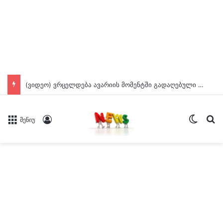
(ვიდეო) ვრცელდება ავარიის მომენტში გადაღებული კადრები ბათუმიდან
Switch
ძე
Log In
მენიუ