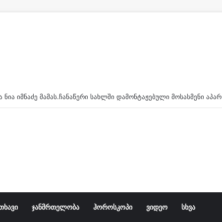
სატვირთო და რამდენიმე მსუბუქი მანქანა ერთმანეთს შეეჯახ
თხავი
ჯანმრთელობა
ჰოროსკოპი
ვიდეო
სხვა