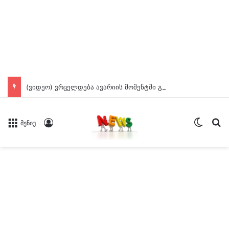
(ვიდეო) ვრცელდება ავარიის მომენტში გადაღებული კადრები ბათუმიდან
Switch
ძე
Log In
მენიუ