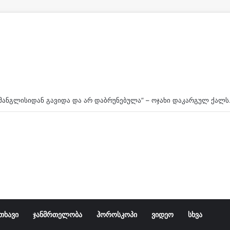
“გუშინ მანგლი
თხავი
ჯანმრთელობა
ჰოროსკოპი
ვიდეო
სხვა