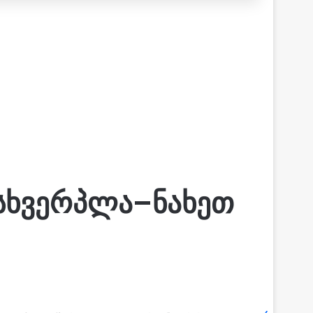
მსხვერპლა–ნახეთ