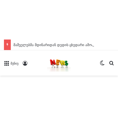
მაშველებმა მდინარიდან დედის ცხედარი ამოასვენეს
Switch
ძე
Log In
მენიუ