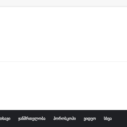
ავარიის დროს მოტოციკლზე ორი ახალგაზრდა იჯდა, 
თხავი
ჯანმრთელობა
ჰოროსკოპი
ვიდეო
სხვა