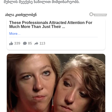
მუხ­ლის მე­ექ­ვსე ნა­წი­ლით მიმ­დი­ნა­რე­ობს.