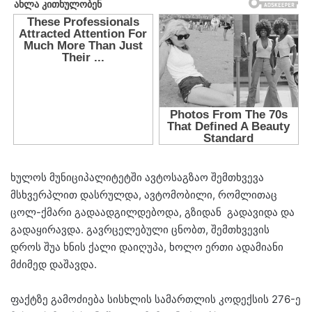
ხუ­ლოს მუ­ნი­ცი­პა­ლი­ტე­ტში ავ­ტო­საგ­ზაო შემ­თხვე­ვა
მსხვერპლით დასრულდა, ავ­ტო­მო­ბი­ლი, რომლითაც
ცოლ-ქმარი გადაადგილდებოდა, გზიდან გა­და­ვი­და და
გა­და­ყი­რავ­და. გავრცელებული ცნობთ, შემთხვევის
დროს შუა ხნის ქალი და­ი­ღუ­პა, ხოლო ერთი ადა­მი­ა­ნი
მძი­მედ და­შავ­და.
ფაქ­ტზე გა­მო­ძი­ე­ბა სის­ხლის სა­მარ­თლის კო­დექ­სის 276-ე