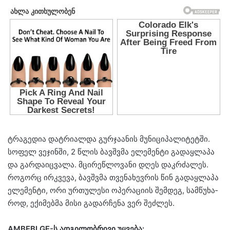
ტრა­გე­დია დატ­რი­ალ­და გურ­ჯა­ა­ნის მუ­ნი­ცი­პა­ლი­ტეტ­ში.
სო­ფელ ვე­ჯინ­ში, 2 წლის ბავ­შვმა ელე­მენ­ტი გა­დაყ­ლა­პა
და გარ­და­იც­ვა­ლა. მცი­რე­წლო­ვა­ნი დღეს დაკ­რძა­ლეს.
რო­გორც ირ­კვე­ვა, ბავ­შვმა თვე­ნა­ხევ­რის წინ გა­დაყ­ლა­პა
ელე­მენ­ტი, ორი ურ­თუ­ლე­სი ოპე­რა­ცი­ის შემ­დეგ, სამ­წუ­ხა­
როდ, ექი­მებ­მა მისი გა­დარ­ჩე­ნა ვერ შეძ­ლეს.
AMBEBI.GE-ს ად­გი­ლობ­რი­ვი უყ­ვე­ბა: