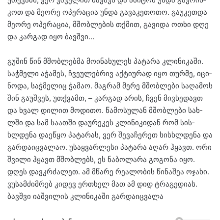
კოთ და მე­ო­რე ოპე­რა­ცია უნდა გა­ვა­კე­თო­თო. გა­უ­კეთ­და
მე­ო­რე ოპე­რა­ცია, მშობ­ლე­ბის თქმით, გა­ვი­და ოთხი დღე
და კარ­გად იყო ბავ­შვი…
გუ­შინ წინ მშობ­ლებ­მა მო­ი­ნა­ხუ­ლეს პა­ტა­რა კლი­ნი­კა­ში.
საჭ­მე­ლი აჭა­მეს, ჩვე­უ­ლებ­რივ აქ­ტი­უ­რად იყო თურ­მე, იცი­
ნო­და, საჭ­მე­ლიც ჭა­მაო. მაგ­რამ მერე მშობ­ლე­ბი სა­ღა­მოს
შინ გა­უშ­ვეს, უთ­ქვამთ, – კარ­გად არის, ჩვენ მივ­ხე­დავთ
და ხვალ დი­ლით მო­დი­თო. წა­მო­სუ­ლან მშობ­ლე­ბი სახ­
ლში და სამ სა­ათ­ში და­უ­რე­კეს კლი­ნი­კი­დან რომ სის­
ხლდე­ნა და­ე­წყო პა­ტა­რას, ვერ შე­ვა­ჩე­რეთ სის­ხლდე­ნა და
გარ­და­იც­ვა­ლაო. უსაყ­ვარ­ლე­სი პა­ტა­რა აღარ ჰყავთ. ორი
შვი­ლი ჰყავთ მშობ­ლებს, ეს ნა­ბო­ლა­რა გო­გო­ნა იყო.
დღეს დავ­კრძა­ლეთ. ამ მწა­რე რე­ა­ლო­ბის წი­ნა­შეა ოჯა­ხი.
ვუ­სამ­ძიმ­რებ კი­დევ ერთხელ მათ ამ დიდ ტრა­გე­დი­ას.
ბავ­შვი იაშ­ვი­ლის კლი­ნი­კა­ში გარ­და­იც­ვა­ლა